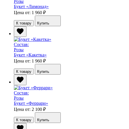
Розы
Букет «Лимонад»
Цена от: 1 960
₽
К товару
Купить
Состав:
Розы
Букет «Какетка»
Цена от: 1 960
₽
К товару
Купить
Состав:
Розы
Букет «Феррари»
Цена от: 2 100
₽
К товару
Купить