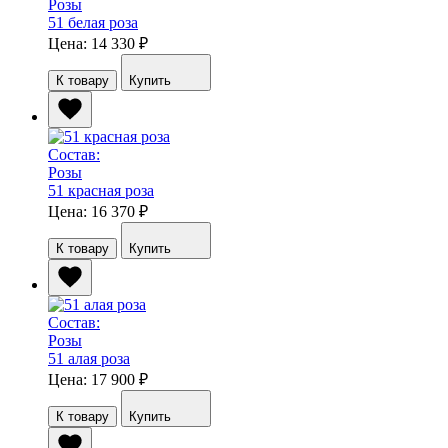
Розы
51 белая роза
Цена: 14 330
₽
К товару
Купить
Состав:
Розы
51 красная роза
Цена: 16 370
₽
К товару
Купить
Состав:
Розы
51 алая роза
Цена: 17 900
₽
К товару
Купить