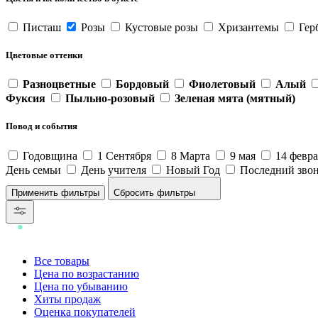
Писташ
Розы
Кустовые розы
Хризантемы
Гер
Цветовые оттенки
Разноцветные
Бордовый
Фиолетовый
Алый
Фуксия
Пыльно-розовый
Зеленая мята (мятный)
Повод и события
Годовщина
1 Сентября
8 Марта
9 мая
14 февр
День семьи
День учителя
Новый Год
Последний зво
Сбросить фильтры
Все товары
Цена по возрастанию
Цена по убыванию
Хиты продаж
Оценка покупателей