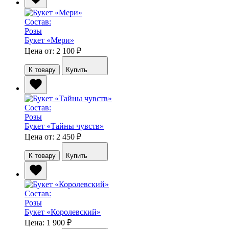
Состав:
Розы
Букет «Мери»
Цена от: 2 100
₽
К товару
Купить
Состав:
Розы
Букет «Тайны чувств»
Цена от: 2 450
₽
К товару
Купить
Состав:
Розы
Букет «Королевский»
Цена: 1 900
₽