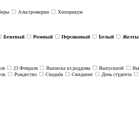
беры
Альстромерии
Хиперикум
Бежевый
Розовый
Персиковый
Белый
Желты
аля
23 Февраля
Выписка из роддома
Выпускной
Вып
нок
Рождество
Свадьба
Свидание
День студента