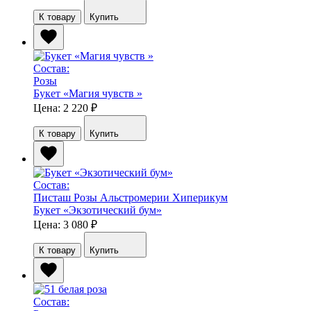
К товару
Купить
Состав:
Розы
Букет «Магия чувств »
Цена: 2 220
₽
К товару
Купить
Состав:
Писташ
Розы
Альстромерии
Хиперикум
Букет «Экзотический бум»
Цена: 3 080
₽
К товару
Купить
Состав: