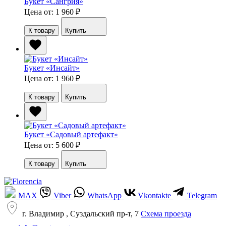
Букет «Сангрия»
Цена от: 1 960
₽
К товару
Купить
Букет «Инсайт»
Цена от: 1 960
₽
К товару
Купить
Букет «Садовый артефакт»
Цена от: 5 600
₽
К товару
Купить
MAX
Viber
WhatsApp
Vkontakte
Telegram
г. Владимир , Суздальский пр-т, 7
Cхема проезда