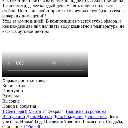
как букет поставить в вазу нужно подрезать стебли цветов на
1 сантиметр, далее каждый день менять воду и подрезать
стебли. Цветы не любят прямых солнечных лучей,сквозняков
и жарких помещений!
Уход за композицией: В композиции имеется губка (флора) в
неё каждые два дня наливать воду комнатной температуры не
касаясь бутонов цветов!
Характеристики товара
Количество
Поштучно
Размеры
Высокие
Повод и события
1 Сентября
8 Марта
14 февраля
,
Выписка из роддома
Выпускной
День Матери
День Рождения
День семьи
День
учителя
,
Новый Год
,
Последний звонок
,
Рождество
,
Свадьба
,
Свидание
,
Юбилей