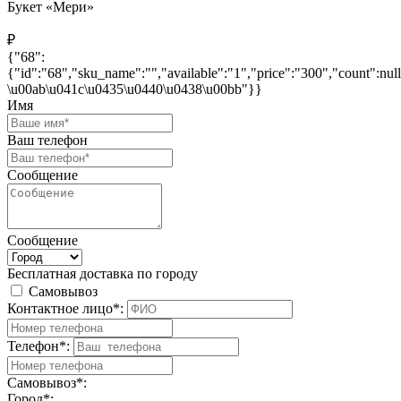
Букет «Мери»
₽
{"68":
{"id":"68","sku_name":"","available":"1","price":"300","count":n
\u00ab\u041c\u0435\u0440\u0438\u00bb"}}
Имя
Ваш телефон
Сообщение
Сообщение
Бесплатная доставка по городу
Самовывоз
Контактное лицо*:
Телефон*:
Самовывоз*:
Город*: