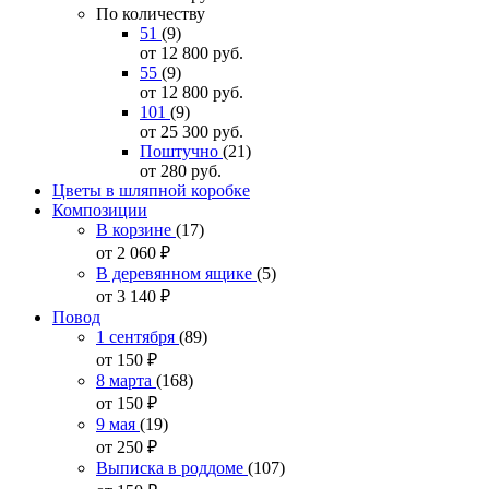
По количеству
51
(9)
от 12 800
руб.
55
(9)
от 12 800
руб.
101
(9)
от 25 300
руб.
Поштучно
(21)
от 280
руб.
Цветы в шляпной коробке
Композиции
В корзине
(17)
от 2 060
₽
В деревянном ящике
(5)
от 3 140
₽
Повод
1 сентября
(89)
от 150
₽
8 марта
(168)
от 150
₽
9 мая
(19)
от 250
₽
Выписка в роддоме
(107)