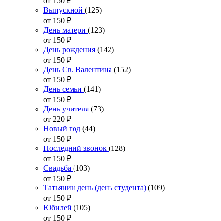
от 150
₽
Выпускной
(125)
от 150
₽
День матери
(123)
от 150
₽
День рождения
(142)
от 150
₽
День Св. Валентина
(152)
от 150
₽
День семьи
(141)
от 150
₽
День учителя
(73)
от 220
₽
Новый год
(44)
от 150
₽
Последний звонок
(128)
от 150
₽
Свадьба
(103)
от 150
₽
Татьянин день (день студента)
(109)
от 150
₽
Юбилей
(105)
от 150
₽