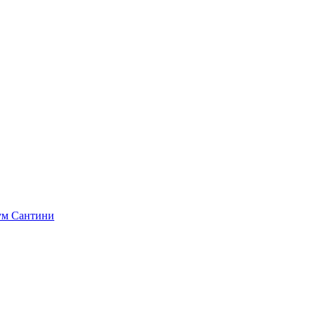
ум
Сантини