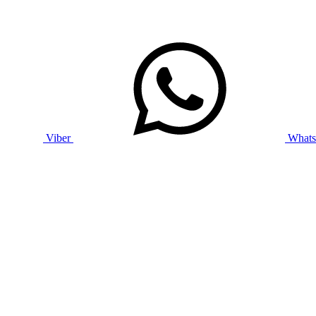
Viber
What