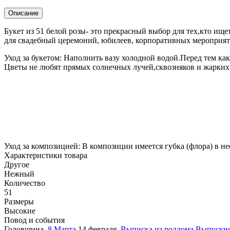
Описание
Букет из 51 белой розы- это прекрасный выбор для тех,кто ищ
для свадебный церемоний, юбилеев, корпоративных мероприят
Уход за букетом: Наполнить вазу холодной водой.Перед тем как 
Цветы не любят прямых солнечных лучей,сквозняков и жарки
Уход за композицией: В композиции имеется губка (флора) в н
Характеристики товара
Другое
Нежный
Количество
51
Размеры
Высокие
Повод и события
Годовщина
,
8 Марта
14 февраля
,
Выписка из роддома
Выпускн