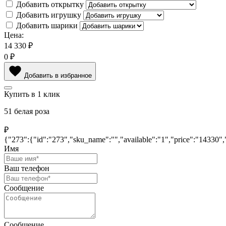
Добавить открытку
Добавить игрушку
Добавить шарики
Цена:
14 330
₽
0
₽
Добавить в избранное
Купить в 1 клик
51 белая роза
₽
{"273":{"id":"273","sku_name":"","available":"1","price":"14330
Имя
Ваш телефон
Сообщение
Сообщение