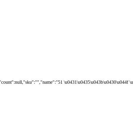
","count":null,"sku":"","name":"51 \u0431\u0435\u043b\u0430\u044f