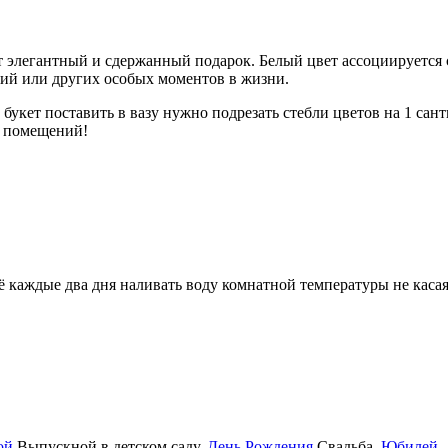
ет элегантный и сдержанный подарок. Белый цвет ассоциируется 
ий или других особых моментов в жизни.
букет поставить в вазу нужно подрезать стебли цветов на 1 сант
х помещений!
её каждые два дня наливать воду комнатной температуры не каса
ой
Выпускной в детском саду
,
День Рождения
Свадьба
,
Юбилей