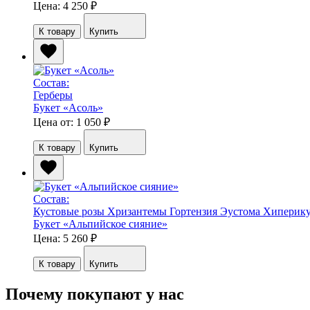
Цена: 4 250
₽
К товару
Купить
Состав:
Герберы
Букет «Асоль»
Цена от: 1 050
₽
К товару
Купить
Состав:
Кустовые розы
Хризантемы
Гортензия
Эустома
Хиперик
Букет «Альпийское сияние»
Цена: 5 260
₽
К товару
Купить
Почему покупают у нас