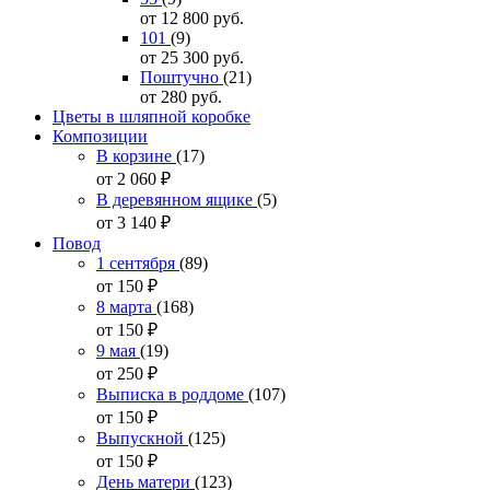
от 12 800
руб.
101
(9)
от 25 300
руб.
Поштучно
(21)
от 280
руб.
Цветы в шляпной коробке
Композиции
В корзине
(17)
от 2 060
₽
В деревянном ящике
(5)
от 3 140
₽
Повод
1 сентября
(89)
от 150
₽
8 марта
(168)
от 150
₽
9 мая
(19)
от 250
₽
Выписка в роддоме
(107)
от 150
₽
Выпускной
(125)
от 150
₽
День матери
(123)