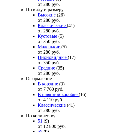
от 280
руб.
По виду и размеру
Высокие
(26)
от 280
руб.
Классические
(41)
от 280
руб.
Кустовые
(5)
от 350
руб.
Маленькие
(5)
от 280
руб.
Пионовидные
(17)
от 350
руб.
Средние
(35)
от 280
руб.
Оформление
В корзине
(3)
от 7 760
руб.
В шляпной коробке
(16)
от 4 110
руб.
Классические
(41)
от 280
руб.
По количеству
51
(9)
от 12 800
руб.
55
(9)