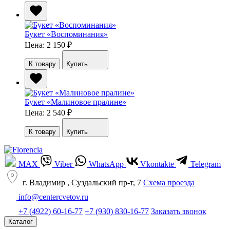
Букет «Воспоминания»
Цена: 2 150
₽
К товару
Купить
Букет «Малиновое пралине»
Цена: 2 540
₽
К товару
Купить
MAX
Viber
WhatsApp
Vkontakte
Telegram
г. Владимир , Суздальский пр-т, 7
Cхема проезда
info@centercvetov.ru
+7 (4922) 60-16-77
+7 (930) 830-16-77
Заказать звонок
Каталог