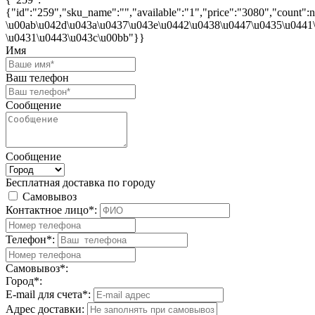
{"id":"259","sku_name":"","available":"1","price":"3080","count"
\u00ab\u042d\u043a\u0437\u043e\u0442\u0438\u0447\u0435\u0441
\u0431\u0443\u043c\u00bb"}}
Имя
Ваш телефон
Сообщение
Сообщение
Бесплатная доставка по городу
Самовывоз
Контактное лицо*:
Телефон*:
Самовывоз*:
Город*:
E-mail для счета*:
Адрес доставки: