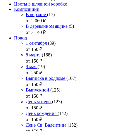
Цветы в шляпной коробке
Композиции
В корзине
(17)
от 2 060
₽
В деревянном ящике
(5)
от 3 140
₽
Повод
1 сентября
(89)
от 150
₽
8 марта
(168)
от 150
₽
9 мая
(19)
от 250
₽
Выписка в роддоме
(107)
от 150
₽
Выпускной
(125)
от 150
₽
День матери
(123)
от 150
₽
День рождения
(142)
от 150
₽
День Св. Валентина
(152)