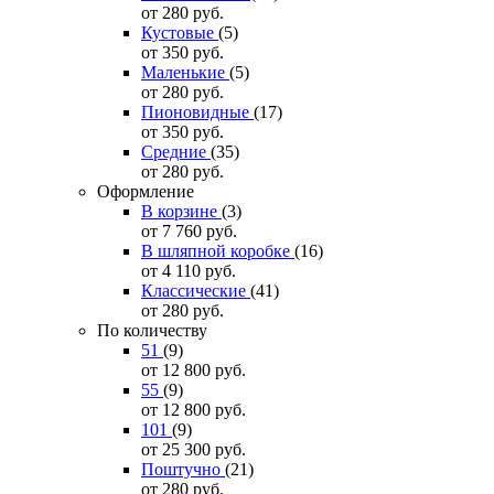
от 280
руб.
Кустовые
(5)
от 350
руб.
Маленькие
(5)
от 280
руб.
Пионовидные
(17)
от 350
руб.
Средние
(35)
от 280
руб.
Оформление
В корзине
(3)
от 7 760
руб.
В шляпной коробке
(16)
от 4 110
руб.
Классические
(41)
от 280
руб.
По количеству
51
(9)
от 12 800
руб.
55
(9)
от 12 800
руб.
101
(9)
от 25 300
руб.
Поштучно
(21)
от 280
руб.