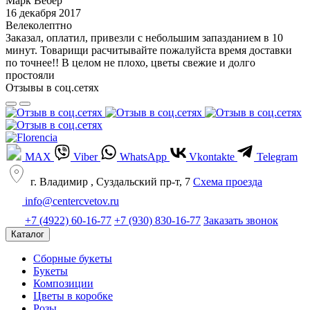
Марк Вебер
16 декабря 2017
Велеколептно
Заказал, оплатил, привезли с небольшим запазданием в 10
минут. Товарищи расчитывайте пожалуйста время доставки
по точнее!! В целом не плохо, цветы свежие и долго
простояли
Отзывы в соц.сетях
MAX
Viber
WhatsApp
Vkontakte
Telegram
г. Владимир , Суздальский пр-т, 7
Cхема проезда
info@centercvetov.ru
+7 (4922) 60-16-77
+7 (930) 830-16-77
Заказать звонок
Каталог
Сборные букеты
Букеты
Композиции
Цветы в коробке
Розы