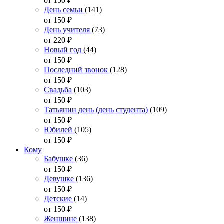
от 150
₽
День семьи
(141)
от 150
₽
День учителя
(73)
от 220
₽
Новый год
(44)
от 150
₽
Последний звонок
(128)
от 150
₽
Свадьба
(103)
от 150
₽
Татьянин день (день студента)
(109)
от 150
₽
Юбилей
(105)
от 150
₽
Кому
Бабушке
(36)
от 150
₽
Девушке
(136)
от 150
₽
Детские
(14)
от 150
₽
Женщине
(138)