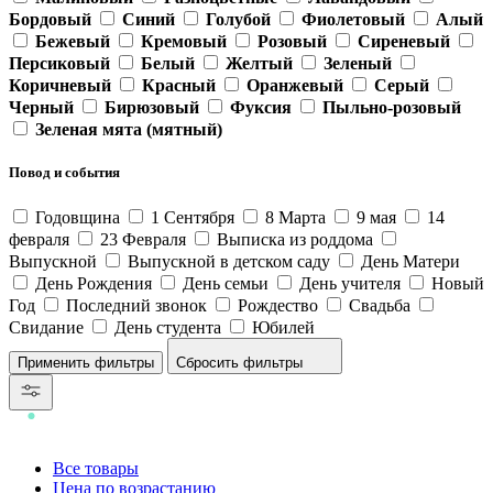
Бордовый
Синий
Голубой
Фиолетовый
Алый
Бежевый
Кремовый
Розовый
Сиреневый
Персиковый
Белый
Желтый
Зеленый
Коричневый
Красный
Оранжевый
Серый
Черный
Бирюзовый
Фуксия
Пыльно-розовый
Зеленая мята (мятный)
Повод и события
Годовщина
1 Сентября
8 Марта
9 мая
14
февраля
23 Февраля
Выписка из роддома
Выпускной
Выпускной в детском саду
День Матери
День Рождения
День семьи
День учителя
Новый
Год
Последний звонок
Рождество
Свадьба
Свидание
День студента
Юбилей
Сбросить фильтры
Все товары
Цена по возрастанию