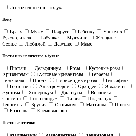
Лёгкое очишение воздуха
Кому
Врачу
Мужу
Подруге
Ребенку
Учителю
Руководителю
Бабушке
Мужчине
Женщине
Сестре
Любимой
Девушке
Маме
Цветы и их количество в букете
Писташ
Дельфиниум
Розы
Кустовые розы
Хризантемы
Кустовые хризантемы
Герберы
Тюльпаны
Пионы
Пионовидные розы
Гипсофилы
Гортензия
Альстромерии
Орхидеи
Эвкалипт
Эустома
Хиперикум
Диантусы
Вероника
Сантини
Питтоспорум
Лилия
Подсолнух
Георгины
Бруния
Озотамнус
Маттиола
Протея
Брассика
Кремовые розы
Цветовые оттенки
Малиновый
Разноцветные
Лавандовый