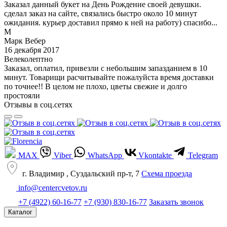
Заказал данный букет на День Рождение своей девушки.
сделал заказ на сайте, связались быстро около 10 минут
ожидания. курьер доставил прямо к ней на работу) спасибо...
М
Марк Вебер
16 декабря 2017
Велеколептно
Заказал, оплатил, привезли с небольшим запазданием в 10
минут. Товарищи расчитывайте пожалуйста время доставки
по точнее!! В целом не плохо, цветы свежие и долго
простояли
Отзывы в соц.сетях
MAX
Viber
WhatsApp
Vkontakte
Telegram
г. Владимир , Суздальский пр-т, 7
Cхема проезда
info@centercvetov.ru
+7 (4922) 60-16-77
+7 (930) 830-16-77
Заказать звонок
Каталог