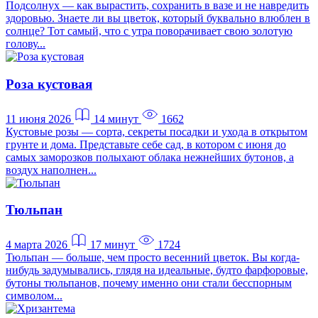
Подсолнух — как вырастить, сохранить в вазе и не навредить
здоровью. Знаете ли вы цветок, который буквально влюблен в
солнце? Тот самый, что с утра поворачивает свою золотую
голову...
Роза кустовая
11 июня 2026
14 минут
1662
Кустовые розы — сорта, секреты посадки и ухода в открытом
грунте и дома. Представьте себе сад, в котором с июня до
самых заморозков полыхают облака нежнейших бутонов, а
воздух наполнен...
Тюльпан
4 марта 2026
17 минут
1724
Тюльпан — больше, чем просто весенний цветок. Вы когда-
нибудь задумывались, глядя на идеальные, будто фарфоровые,
бутоны тюльпанов, почему именно они стали бесспорным
символом...