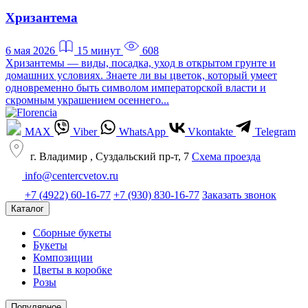
Хризантема
6 мая 2026
15 минут
608
Хризантемы — виды, посадка, уход в открытом грунте и
домашних условиях. Знаете ли вы цветок, который умеет
одновременно быть символом императорской власти и
скромным украшением осеннего...
MAX
Viber
WhatsApp
Vkontakte
Telegram
г. Владимир , Суздальский пр-т, 7
Cхема проезда
info@centercvetov.ru
+7 (4922) 60-16-77
+7 (930) 830-16-77
Заказать звонок
Каталог
Сборные букеты
Букеты
Композиции
Цветы в коробке
Розы
Популярное