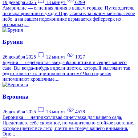
19 декабря 2025
13 минут
6299
Амариллис — огненная лилия в вашем горшке. Путеводитель
по выращиванию и уходу. Представьте: за окном метель, серое
небо, а на вашем подоконнике взрывается фейерверк из
огромных,...
Бруния
26 декабря 2025
12 минут
1927
Бруния — серебристая звезда флористики и секрет вашего
сада. Вы когда-нибудь видели цветок, который выглядит так,
будто только что припорошен инеем? Чьи соцветия
напоминают крошечные,...
Вероника
26 декабря 2025
13 минут
4578
Вероника — неприхотливая синеглазка для вашего сада.
Представьте себе скромное, но удивительно стойкое растение,
которое цветет все лето, почти не требуя вашего внимания.
Оно...