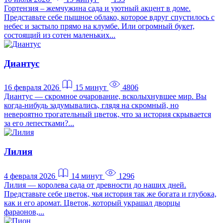
Гортензия – жемчужина сада и уютный акцент в доме.
Представьте себе пышное облако, которое вдруг спустилось с
небес и застыло прямо на клумбе. Или огромный букет,
состоящий из сотен маленьких...
Диантус
16 февраля 2026
15 минут
4806
Диантус — скромное очарование, всколыхнувшее мир. Вы
когда-нибудь задумывались, глядя на скромный, но
невероятно трогательный цветок, что за история скрывается
за его лепестками?...
Лилия
4 февраля 2026
14 минут
1296
Лилия — королева сада от древности до наших дней.
Представьте себе цветок, чья история так же богата и глубока,
как и его аромат. Цветок, который украшал дворцы
фараонов,...