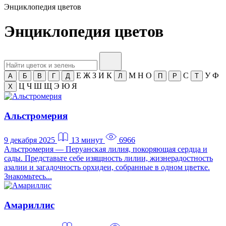
Энциклопедия цветов
Энциклопедия цветов
Е
Ж
З
И
К
М
Н
О
С
У
Ф
А
Б
В
Г
Д
Л
П
Р
Т
Ц
Ч
Ш
Щ
Э
Ю
Я
Х
Альстромерия
9 декабря 2025
13 минут
6966
Альстромерия — Перуанская лилия, покоряющая сердца и
сады. Представьте себе изящность лилии, жизнерадостность
азалии и загадочность орхидеи, собранные в одном цветке.
Знакомьтесь...
Амариллис