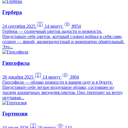
Гербера
24 сентября 2025
14 минут
8954
Гербера — солнечный цветок радости и нежности.
Представьте себе цветок, который словно вобрал в себя само
солнце — яркий, жизнерадостный и невероятно обаятельный.
Это...
Гипсофила
28 декабря 2025
14 минут
3904
Гипсофила — облако нежности в вашем саду и в букете.
Представьте себе легкое воздушное облако, состоящее из
тысячи крошечных звездочек-цветов. Оно трепещет на ветру,
окутывая...
Гортензия
10 июля 2026
19 минут
133