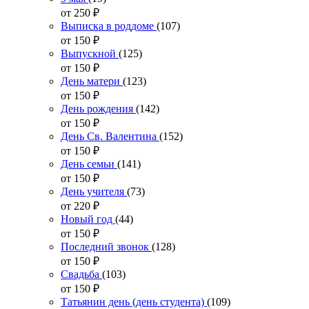
от 250
₽
Выписка в роддоме
(107)
от 150
₽
Выпускной
(125)
от 150
₽
День матери
(123)
от 150
₽
День рождения
(142)
от 150
₽
День Св. Валентина
(152)
от 150
₽
День семьи
(141)
от 150
₽
День учителя
(73)
от 220
₽
Новый год
(44)
от 150
₽
Последний звонок
(128)
от 150
₽
Свадьба
(103)
от 150
₽
Татьянин день (день студента)
(109)