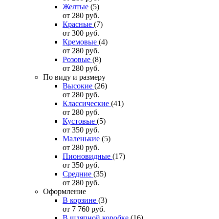
Желтые
(5)
от 280
руб.
Красные
(7)
от 300
руб.
Кремовые
(4)
от 280
руб.
Розовые
(8)
от 280
руб.
По виду и размеру
Высокие
(26)
от 280
руб.
Классические
(41)
от 280
руб.
Кустовые
(5)
от 350
руб.
Маленькие
(5)
от 280
руб.
Пионовидные
(17)
от 350
руб.
Средние
(35)
от 280
руб.
Оформление
В корзине
(3)
от 7 760
руб.
В шляпной коробке
(16)