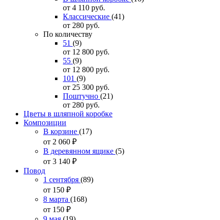
от 4 110
руб.
Классические
(41)
от 280
руб.
По количеству
51
(9)
от 12 800
руб.
55
(9)
от 12 800
руб.
101
(9)
от 25 300
руб.
Поштучно
(21)
от 280
руб.
Цветы в шляпной коробке
Композиции
В корзине
(17)
от 2 060
₽
В деревянном ящике
(5)
от 3 140
₽
Повод
1 сентября
(89)
от 150
₽
8 марта
(168)
от 150
₽
9 мая
(19)