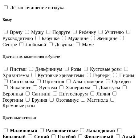
Лёгкое очишение воздуха
Кому
Врачу
Мужу
Подруге
Ребенку
Учителю
Руководителю
Бабушке
Мужчине
Женщине
Сестре
Любимой
Девушке
Маме
Цветы и их количество в букете
Писташ
Дельфиниум
Розы
Кустовые розы
Хризантемы
Кустовые хризантемы
Герберы
Пионы
Гипсофилы
Гортензия
Альстромерии
Орхидеи
Эвкалипт
Эустома
Хиперикум
Диантусы
Вероника
Сантини
Питтоспорум
Лилия
Георгины
Бруния
Озотамнус
Маттиола
Кремовые розы
Цветовые оттенки
Малиновый
Разноцветные
Лавандовый
Бордовый
Синий
Голубой
Фиолетовый
Алый