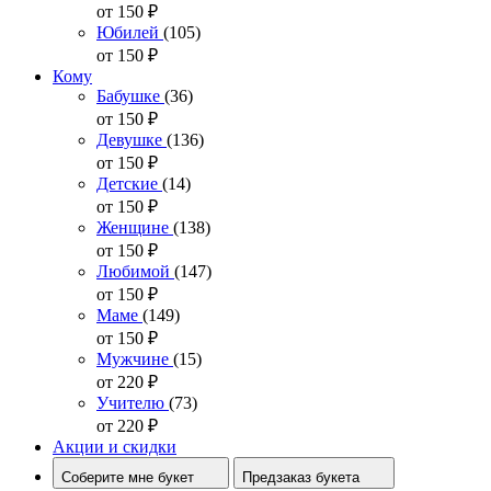
от 150
₽
Юбилей
(105)
от 150
₽
Кому
Бабушке
(36)
от 150
₽
Девушке
(136)
от 150
₽
Детские
(14)
от 150
₽
Женщине
(138)
от 150
₽
Любимой
(147)
от 150
₽
Маме
(149)
от 150
₽
Мужчине
(15)
от 220
₽
Учителю
(73)
от 220
₽
Акции и скидки
Соберите мне букет
Предзаказ букета