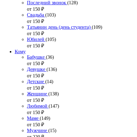
Последний звонок
(128)
от 150
₽
Свадьба
(103)
от 150
₽
Татьянин день (день студента)
(109)
от 150
₽
Юбилей
(105)
от 150
₽
Кому
Бабушке
(36)
от 150
₽
Девушке
(136)
от 150
₽
Детские
(14)
от 150
₽
Женщине
(138)
от 150
₽
Любимой
(147)
от 150
₽
Маме
(149)
от 150
₽
Мужчине
(15)
от 220
₽