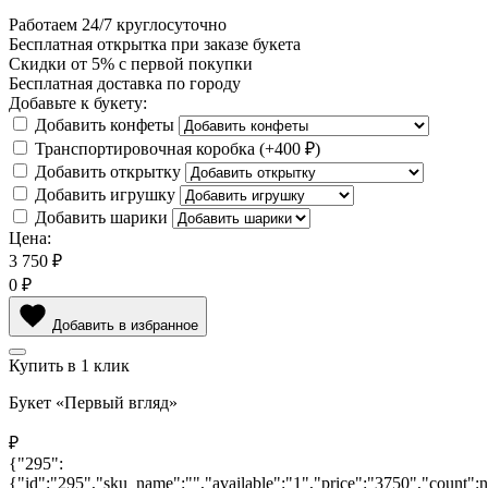
Работаем
24/7
круглосуточно
Бесплатная
открытка
при заказе букета
Скидки
от 5%
с первой покупки
Бесплатная
доставка по городу
Добавьте к букету:
Добавить конфеты
Транспортировочная коробка
(+
400 ₽
)
Добавить открытку
Добавить игрушку
Добавить шарики
Цена:
3 750
₽
0
₽
Добавить в избранное
Купить в 1 клик
Букет «Первый вгляд»
₽
{"295":
{"id":"295","sku_name":"","available":"1","price":"3750","count"