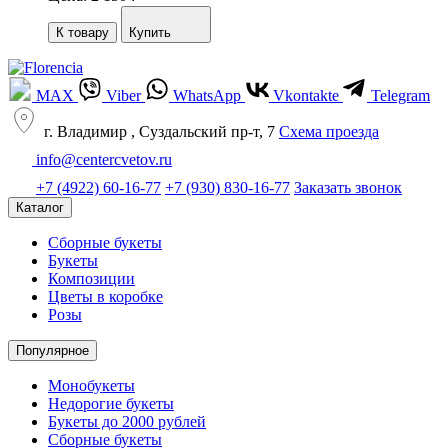
К товару
Купить
MAX
Viber
WhatsApp
Vkontakte
Telegram
г. Владимир , Суздальский пр-т, 7
Cхема проезда
info@centercvetov.ru
+7 (4922) 60-16-77
+7 (930) 830-16-77
Заказать звонок
Каталог
Сборные букеты
Букеты
Композиции
Цветы в коробке
Розы
Популярное
Монобукеты
Недорогие букеты
Букеты до 2000 рублей
Сборные букеты