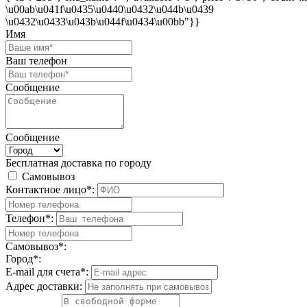
\u00ab\u041f\u0435\u0440\u0432\u044b\u0439
\u0432\u0433\u043b\u044f\u0434\u00bb"}}
Имя
Ваш телефон
Сообщение
Сообщение
Бесплатная доставка по городу
Самовывоз
Контактное лицо*:
Телефон*:
Самовывоз*:
Город*:
E-mail для счета*:
Адрес доставки: