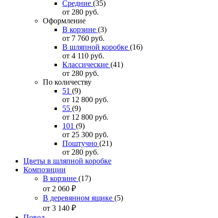
Средние
(35)
от 280
руб.
Оформление
В корзине
(3)
от 7 760
руб.
В шляпной коробке
(16)
от 4 110
руб.
Классические
(41)
от 280
руб.
По количеству
51
(9)
от 12 800
руб.
55
(9)
от 12 800
руб.
101
(9)
от 25 300
руб.
Поштучно
(21)
от 280
руб.
Цветы в шляпной коробке
Композиции
В корзине
(17)
от 2 060
₽
В деревянном ящике
(5)
от 3 140
₽
Повод