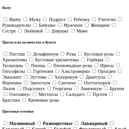
Кому
Врачу
Мужу
Подруге
Ребенку
Учителю
Руководителю
Бабушке
Мужчине
Женщине
Сестре
Любимой
Девушке
Маме
Цветы и их количество в букете
Писташ
Дельфиниум
Розы
Кустовые розы
Хризантемы
Кустовые хризантемы
Герберы
Тюльпаны
Пионы
Пионовидные розы
Ирисы
Гипсофилы
Гортензия
Альстромерии
Орхидеи
Эвкалипт
Эустома
Хиперикум
Диантусы
Вероника
Эрингиум
Сантини
Питтоспорум
Лилия
Подсолнух
Георгины
Лимониум
Бруния
Озотамнус
Маттиола
Салидаго
Протея
Брассика
Кремовые розы
Цветовые оттенки
Малиновый
Разноцветные
Лавандовый