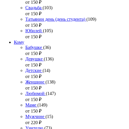
от 150
₽
Свадьба
(103)
от 150
₽
Татьянин день (день студента)
(109)
от 150
₽
Юбилей
(105)
от 150
₽
Кому
Бабушке
(36)
от 150
₽
Девушке
(136)
от 150
₽
Детские
(14)
от 150
₽
Женщине
(138)
от 150
₽
Любимой
(147)
от 150
₽
Маме
(149)
от 150
₽
Мужчине
(15)
от 220
₽
Учителю
(73)