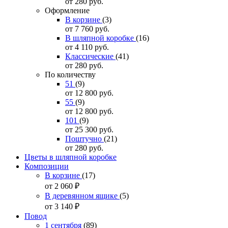
от 280
руб.
Оформление
В корзине
(3)
от 7 760
руб.
В шляпной коробке
(16)
от 4 110
руб.
Классические
(41)
от 280
руб.
По количеству
51
(9)
от 12 800
руб.
55
(9)
от 12 800
руб.
101
(9)
от 25 300
руб.
Поштучно
(21)
от 280
руб.
Цветы в шляпной коробке
Композиции
В корзине
(17)
от 2 060
₽
В деревянном ящике
(5)
от 3 140
₽
Повод
1 сентября
(89)