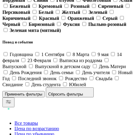
Бордовый
Синий
Голубой
Фиолетовый
Алый
Бежевый
Кремовый
Розовый
Сиреневый
Персиковый
Белый
Желтый
Зеленый
Коричневый
Красный
Оранжевый
Серый
Черный
Бирюзовый
Фуксия
Пыльно-розовый
Зеленая мята (мятный)
Повод и события
Годовщина
1 Сентября
8 Марта
9 мая
14
февраля
23 Февраля
Выписка из роддома
Выпускной
Выпускной в детском саду
День Матери
День Рождения
День семьи
День учителя
Новый
Год
Последний звонок
Рождество
Свадьба
Свидание
День студента
Юбилей
Сбросить фильтры
Все товары
Цена по возрастанию
Цена по убыванию