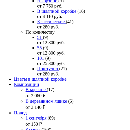
В корзине
(3)
от 7 760
руб.
В шляпной коробке
(16)
от 4 110
руб.
Классические
(41)
от 280
руб.
По количеству
51
(9)
от 12 800
руб.
55
(9)
от 12 800
руб.
101
(9)
от 25 300
руб.
Поштучно
(21)
от 280
руб.
Цветы в шляпной коробке
Композиции
В корзине
(17)
от 2 060
₽
В деревянном ящике
(5)
от 3 140
₽
Повод
1 сентября
(89)
от 150
₽
8 марта
(168)