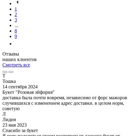
1
2
3
...
8
9
Отзывы
наших клиентов
Смотреть все
Т
Тошка
14 сентября 2024
Букет "Розовая эйфория"
доставка была почти вовремя, независимо от форс мажоров
случившихся с изменением адрес доставки. в целом норм,
советую
Л
Лидия
23 мая 2023
Спасибо за букет
Я хочу поделиться своим восторгом от данного букет от