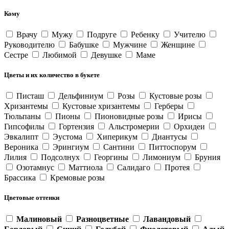
Кому
Врачу
Мужу
Подруге
Ребенку
Учителю
Руководителю
Бабушке
Мужчине
Женщине
Сестре
Любимой
Девушке
Маме
Цветы и их количество в букете
Писташ
Дельфиниум
Розы
Кустовые розы
Хризантемы
Кустовые хризантемы
Герберы
Тюльпаны
Пионы
Пионовидные розы
Ирисы
Гипсофилы
Гортензия
Альстромерии
Орхидеи
Эвкалипт
Эустома
Хиперикум
Диантусы
Вероника
Эрингиум
Сантини
Питтоспорум
Лилия
Подсолнух
Георгины
Лимониум
Бруния
Озотамнус
Маттиола
Салидаго
Протея
Брассика
Кремовые розы
Цветовые оттенки
Малиновый
Разноцветные
Лавандовый