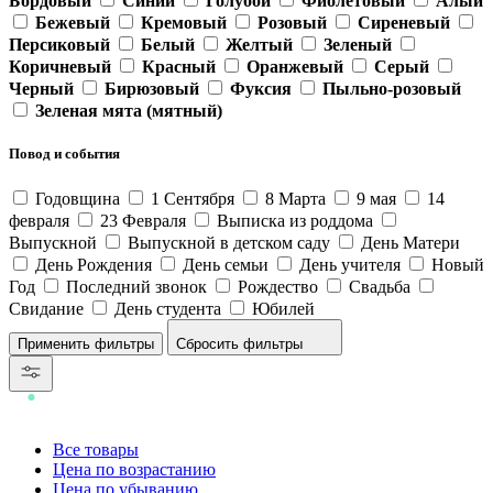
Бордовый
Синий
Голубой
Фиолетовый
Алый
Бежевый
Кремовый
Розовый
Сиреневый
Персиковый
Белый
Желтый
Зеленый
Коричневый
Красный
Оранжевый
Серый
Черный
Бирюзовый
Фуксия
Пыльно-розовый
Зеленая мята (мятный)
Повод и события
Годовщина
1 Сентября
8 Марта
9 мая
14
февраля
23 Февраля
Выписка из роддома
Выпускной
Выпускной в детском саду
День Матери
День Рождения
День семьи
День учителя
Новый
Год
Последний звонок
Рождество
Свадьба
Свидание
День студента
Юбилей
Сбросить фильтры
Все товары
Цена по возрастанию
Цена по убыванию