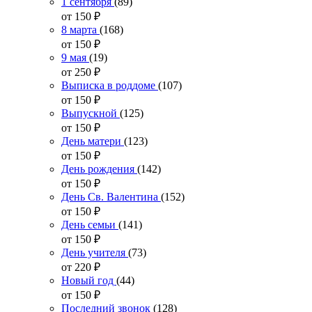
1 сентября
(89)
от 150
₽
8 марта
(168)
от 150
₽
9 мая
(19)
от 250
₽
Выписка в роддоме
(107)
от 150
₽
Выпускной
(125)
от 150
₽
День матери
(123)
от 150
₽
День рождения
(142)
от 150
₽
День Св. Валентина
(152)
от 150
₽
День семьи
(141)
от 150
₽
День учителя
(73)
от 220
₽
Новый год
(44)
от 150
₽
Последний звонок
(128)