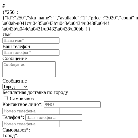
₽
{"250":
{"id":"250","sku_name":"","available":"1","price":"3020","count"
\u00ab\u041c\u0435\u043b\u043e\u0434\u0438\u044f
\u043b\u044e\u0431\u0432\u0438\u00bb"}}
Имя
Ваш телефон
Сообщение
Сообщение
Бесплатная доставка по городу
Самовывоз
Контактное лицо*:
Телефон*:
Самовывоз*:
Город*: