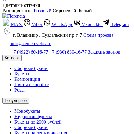
Цветовые оттенки
Разноцветные
,
Розовый
Сиреневый
,
Белый
MAX
Viber
WhatsApp
Vkontakte
Telegram
г. Владимир , Суздальский пр-т, 7
Cхема проезда
info@centercvetov.ru
+7 (4922) 60-16-77
+7 (930) 830-16-77
Заказать звонок
Каталог
Сборные букеты
Букеты
Композиции
Цветы в коробке
Розы
Популярное
Монобукеты
Недорогие букеты
Букеты до 2000 рублей
Сборные букеты
Букеты на день рождения