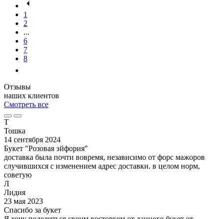
1
2
...
6
7
8
Отзывы
наших клиентов
Смотреть все
Т
Тошка
14 сентября 2024
Букет "Розовая эйфория"
доставка была почти вовремя, независимо от форс мажоров
случившихся с изменением адрес доставки. в целом норм,
советую
Л
Лидия
23 мая 2023
Спасибо за букет
Я хочу поделиться своим восторгом от данного букет от