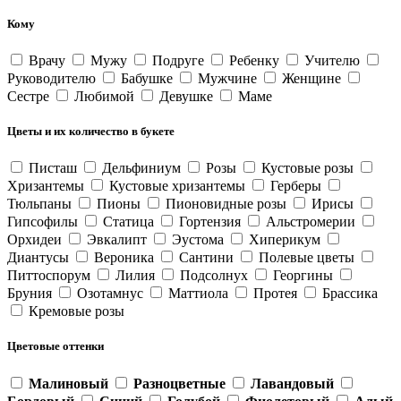
Кому
Врачу
Мужу
Подруге
Ребенку
Учителю
Руководителю
Бабушке
Мужчине
Женщине
Сестре
Любимой
Девушке
Маме
Цветы и их количество в букете
Писташ
Дельфиниум
Розы
Кустовые розы
Хризантемы
Кустовые хризантемы
Герберы
Тюльпаны
Пионы
Пионовидные розы
Ирисы
Гипсофилы
Статица
Гортензия
Альстромерии
Орхидеи
Эвкалипт
Эустома
Хиперикум
Диантусы
Вероника
Сантини
Полевые цветы
Питтоспорум
Лилия
Подсолнух
Георгины
Бруния
Озотамнус
Маттиола
Протея
Брассика
Кремовые розы
Цветовые оттенки
Малиновый
Разноцветные
Лавандовый