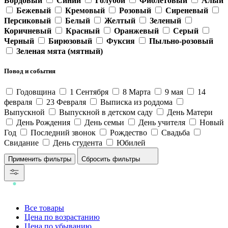
Бордовый
Синий
Голубой
Фиолетовый
Алый
Бежевый
Кремовый
Розовый
Сиреневый
Персиковый
Белый
Желтый
Зеленый
Коричневый
Красный
Оранжевый
Серый
Черный
Бирюзовый
Фуксия
Пыльно-розовый
Зеленая мята (мятный)
Повод и события
Годовщина
1 Сентября
8 Марта
9 мая
14
февраля
23 Февраля
Выписка из роддома
Выпускной
Выпускной в детском саду
День Матери
День Рождения
День семьи
День учителя
Новый
Год
Последний звонок
Рождество
Свадьба
Свидание
День студента
Юбилей
Сбросить фильтры
Все товары
Цена по возрастанию
Цена по убыванию