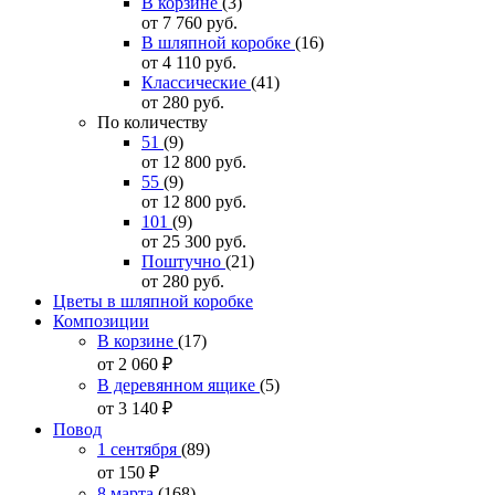
В корзине
(3)
от 7 760
руб.
В шляпной коробке
(16)
от 4 110
руб.
Классические
(41)
от 280
руб.
По количеству
51
(9)
от 12 800
руб.
55
(9)
от 12 800
руб.
101
(9)
от 25 300
руб.
Поштучно
(21)
от 280
руб.
Цветы в шляпной коробке
Композиции
В корзине
(17)
от 2 060
₽
В деревянном ящике
(5)
от 3 140
₽
Повод
1 сентября
(89)
от 150
₽
8 марта
(168)