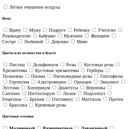
Лёгкое очишение воздуха
Кому
Врачу
Мужу
Подруге
Ребенку
Учителю
Руководителю
Бабушке
Мужчине
Женщине
Сестре
Любимой
Девушке
Маме
Цветы и их количество в букете
Писташ
Дельфиниум
Розы
Кустовые розы
Хризантемы
Кустовые хризантемы
Герберы
Тюльпаны
Пионы
Пионовидные розы
Гипсофилы
Гортензия
Альстромерии
Орхидеи
Эвкалипт
Эустома
Хиперикум
Диантусы
Вероника
Сантини
Питтоспорум
Лилия
Подсолнух
Георгины
Бруния
Озотамнус
Маттиола
Протея
Брассика
Кремовые розы
Цветовые оттенки
Малиновый
Разноцветные
Лавандовый