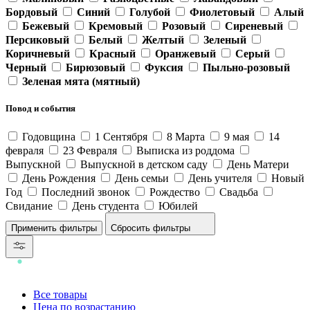
Бордовый
Синий
Голубой
Фиолетовый
Алый
Бежевый
Кремовый
Розовый
Сиреневый
Персиковый
Белый
Желтый
Зеленый
Коричневый
Красный
Оранжевый
Серый
Черный
Бирюзовый
Фуксия
Пыльно-розовый
Зеленая мята (мятный)
Повод и события
Годовщина
1 Сентября
8 Марта
9 мая
14
февраля
23 Февраля
Выписка из роддома
Выпускной
Выпускной в детском саду
День Матери
День Рождения
День семьи
День учителя
Новый
Год
Последний звонок
Рождество
Свадьба
Свидание
День студента
Юбилей
Сбросить фильтры
Все товары
Цена по возрастанию