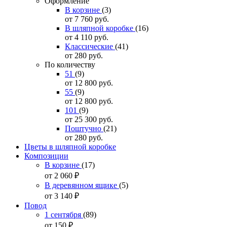
Оформление
В корзине
(3)
от 7 760
руб.
В шляпной коробке
(16)
от 4 110
руб.
Классические
(41)
от 280
руб.
По количеству
51
(9)
от 12 800
руб.
55
(9)
от 12 800
руб.
101
(9)
от 25 300
руб.
Поштучно
(21)
от 280
руб.
Цветы в шляпной коробке
Композиции
В корзине
(17)
от 2 060
₽
В деревянном ящике
(5)
от 3 140
₽
Повод
1 сентября
(89)
от 150
₽