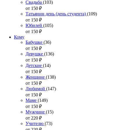
Свадьба
(103)
от 150
₽
Татьянин день (день студента)
(109)
от 150
₽
Юбилей
(105)
от 150
₽
Кому
Бабушке
(36)
от 150
₽
Девушке
(136)
от 150
₽
Детские
(14)
от 150
₽
Женщине
(138)
от 150
₽
Любимой
(147)
от 150
₽
Маме
(149)
от 150
₽
Мужчине
(15)
от 220
₽
Учителю
(73)
от 220
₽