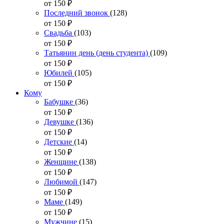
от 150
₽
Последний звонок
(128)
от 150
₽
Свадьба
(103)
от 150
₽
Татьянин день (день студента)
(109)
от 150
₽
Юбилей
(105)
от 150
₽
Кому
Бабушке
(36)
от 150
₽
Девушке
(136)
от 150
₽
Детские
(14)
от 150
₽
Женщине
(138)
от 150
₽
Любимой
(147)
от 150
₽
Маме
(149)
от 150
₽
Мужчине
(15)