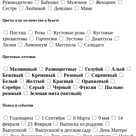
Руководителю
Бабушке
Мужчине
Женщине
Сестре
Любимой
Девушке
Маме
Цветы и их количество в букете
Писташ
Розы
Кустовые розы
Кустовые
хризантемы
Гортензия
Эустома
Диантусы
Лилия
Лимониум
Маттиола
Салидаго
Цветовые оттенки
Малиновый
Разноцветные
Голубой
Алый
Бежевый
Кремовый
Розовый
Сиреневый
Белый
Желтый
Красный
Оранжевый
Серебро
Серый
Черный
Фуксия
Пыльно-
розовый
Зеленая мята (мятный)
Повод и события
Годовщина
1 Сентября
8 Марта
9 мая
14
февраля
23 Февраля
Выписка из роддома
Выпускной
Выпускной в детском саду
День Матери