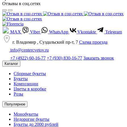
Отзывы в соц.сетях
MAX
Viber
WhatsApp
Vkontakte
Telegram
г. Владимир , Суздальский пр-т, 7
Cхема проезда
info@centercvetov.ru
+7 (4922) 60-16-77
+7 (930) 830-16-77
Заказать звонок
Каталог
Сборные букеты
Букеты
Композиции
Цветы в коробке
Розы
Популярное
Монобукеты
Недорогие букеты
Букеты до 2000 рублей