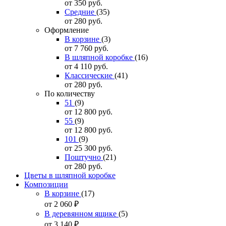
от 350
руб.
Средние
(35)
от 280
руб.
Оформление
В корзине
(3)
от 7 760
руб.
В шляпной коробке
(16)
от 4 110
руб.
Классические
(41)
от 280
руб.
По количеству
51
(9)
от 12 800
руб.
55
(9)
от 12 800
руб.
101
(9)
от 25 300
руб.
Поштучно
(21)
от 280
руб.
Цветы в шляпной коробке
Композиции
В корзине
(17)
от 2 060
₽
В деревянном ящике
(5)
от 3 140
₽