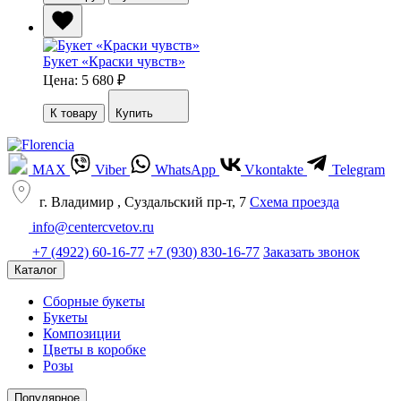
Букет «Краски чувств»
Цена: 5 680
₽
К товару
Купить
MAX
Viber
WhatsApp
Vkontakte
Telegram
г. Владимир , Суздальский пр-т, 7
Cхема проезда
info@centercvetov.ru
+7 (4922) 60-16-77
+7 (930) 830-16-77
Заказать звонок
Каталог
Сборные букеты
Букеты
Композиции
Цветы в коробке
Розы
Популярное