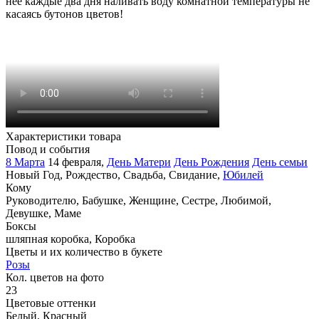
неё каждые два дня наливать воду комнатной температуры не
касаясь бутонов цветов!
Характеристики товара
Повод и события
8 Марта
14 февраля
,
День Матери
День Рождения
День семьи
Новый Год
,
Рождество
,
Свадьба
,
Свидание
,
Юбилей
Кому
Руководителю
,
Бабушке
,
Женщине
,
Сестре
,
Любимой
,
Девушке
,
Маме
Боксы
шляпная коробка
,
Коробка
Цветы и их количество в букете
Розы
Кол. цветов на фото
23
Цветовые оттенки
Белый
,
Красный