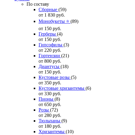
По составу
Сборные
(59)
от 1 830
руб.
Монобукеты ⭐
(89)
от 150
руб.
Герберы
(4)
от 150
руб.
Гипсофилы
(3)
от 220
руб.
Гортензии
(21)
от 800
руб.
Диантусы
(18)
от 150
руб.
Кустовые розы
(5)
от 350
руб.
Кустовые хризантемы
(6)
от 330
руб.
Пионы
(8)
от 650
руб.
Розы
(72)
от 280
руб.
Тюльпаны
(9)
от 180
руб.
Хризантемы
(10)