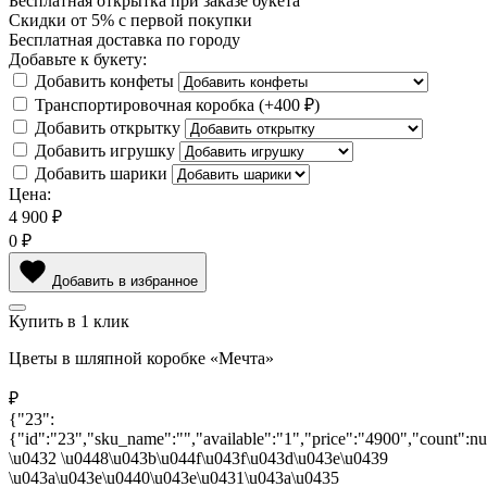
Бесплатная
открытка
при заказе букета
Скидки
от 5%
с первой покупки
Бесплатная
доставка по городу
Добавьте к букету:
Добавить конфеты
Транспортировочная коробка
(+
400 ₽
)
Добавить открытку
Добавить игрушку
Добавить шарики
Цена:
4 900
₽
0
₽
Добавить в избранное
Купить в 1 клик
Цветы в шляпной коробке «Мечта»
₽
{"23":
{"id":"23","sku_name":"","available":"1","price":"4900","count":
\u0432 \u0448\u043b\u044f\u043f\u043d\u043e\u0439
\u043a\u043e\u0440\u043e\u0431\u043a\u0435