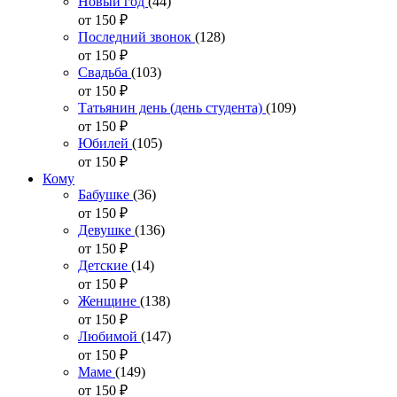
Новый год
(44)
от 150
₽
Последний звонок
(128)
от 150
₽
Свадьба
(103)
от 150
₽
Татьянин день (день студента)
(109)
от 150
₽
Юбилей
(105)
от 150
₽
Кому
Бабушке
(36)
от 150
₽
Девушке
(136)
от 150
₽
Детские
(14)
от 150
₽
Женщине
(138)
от 150
₽
Любимой
(147)
от 150
₽
Маме
(149)
от 150
₽