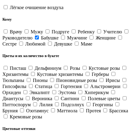
Лёгкое очишение воздуха
Кому
Врачу
Мужу
Подруге
Ребенку
Учителю
Руководителю
Бабушке
Мужчине
Женщине
Сестре
Любимой
Девушке
Маме
Цветы и их количество в букете
Писташ
Дельфиниум
Розы
Кустовые розы
Хризантемы
Кустовые хризантемы
Герберы
Тюльпаны
Пионы
Пионовидные розы
Ирисы
Гипсофилы
Статица
Гортензия
Альстромерии
Орхидеи
Эвкалипт
Эустома
Хиперикум
Диантусы
Вероника
Сантини
Полевые цветы
Питтоспорум
Лилия
Подсолнух
Георгины
Бруния
Озотамнус
Маттиола
Протея
Брассика
Кремовые розы
Цветовые оттенки