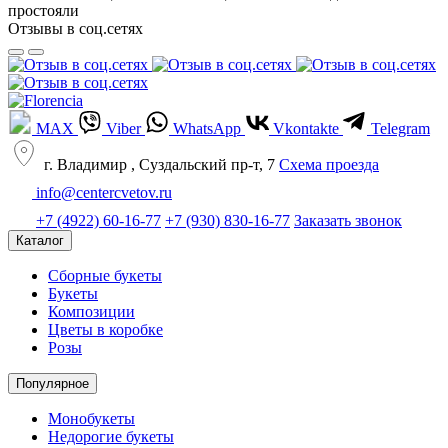
простояли
Отзывы в соц.сетях
MAX
Viber
WhatsApp
Vkontakte
Telegram
г. Владимир , Суздальский пр-т, 7
Cхема проезда
info@centercvetov.ru
+7 (4922) 60-16-77
+7 (930) 830-16-77
Заказать звонок
Каталог
Сборные букеты
Букеты
Композиции
Цветы в коробке
Розы
Популярное
Монобукеты
Недорогие букеты