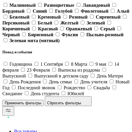
Малиновый
Разноцветные
Лавандовый
Бордовый
Синий
Голубой
Фиолетовый
Алый
Бежевый
Кремовый
Розовый
Сиреневый
Персиковый
Белый
Желтый
Зеленый
Коричневый
Красный
Оранжевый
Серый
Черный
Бирюзовый
Фуксия
Пыльно-розовый
Зеленая мята (мятный)
Повод и события
Годовщина
1 Сентября
8 Марта
9 мая
14
февраля
23 Февраля
Выписка из роддома
Выпускной
Выпускной в детском саду
День Матери
День Рождения
День семьи
День учителя
Новый
Год
Последний звонок
Рождество
Свадьба
Свидание
День студента
Юбилей
Сбросить фильтры
Все товары