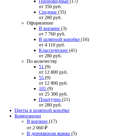
Пионовидные
(17)
от 350
руб.
Средние
(35)
от 280
руб.
Оформление
В корзине
(3)
от 7 760
руб.
В шляпной коробке
(16)
от 4 110
руб.
Классические
(41)
от 280
руб.
По количеству
51
(9)
от 12 800
руб.
55
(9)
от 12 800
руб.
101
(9)
от 25 300
руб.
Поштучно
(21)
от 280
руб.
Цветы в шляпной коробке
Композиции
В корзине
(17)
от 2 060
₽
В деревянном ящике
(5)