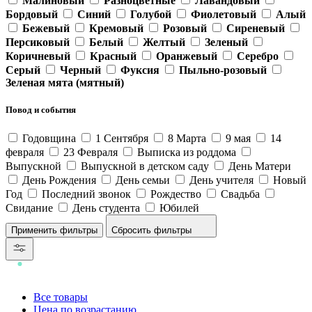
Малиновый
Разноцветные
Лавандовый
Бордовый
Синий
Голубой
Фиолетовый
Алый
Бежевый
Кремовый
Розовый
Сиреневый
Персиковый
Белый
Желтый
Зеленый
Коричневый
Красный
Оранжевый
Серебро
Серый
Черный
Фуксия
Пыльно-розовый
Зеленая мята (мятный)
Повод и события
Годовщина
1 Сентября
8 Марта
9 мая
14
февраля
23 Февраля
Выписка из роддома
Выпускной
Выпускной в детском саду
День Матери
День Рождения
День семьи
День учителя
Новый
Год
Последний звонок
Рождество
Свадьба
Свидание
День студента
Юбилей
Сбросить фильтры
Все товары
Цена по возрастанию