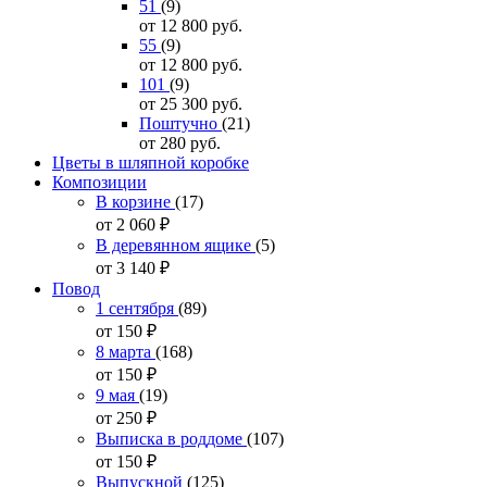
51
(9)
от 12 800
руб.
55
(9)
от 12 800
руб.
101
(9)
от 25 300
руб.
Поштучно
(21)
от 280
руб.
Цветы в шляпной коробке
Композиции
В корзине
(17)
от 2 060
₽
В деревянном ящике
(5)
от 3 140
₽
Повод
1 сентября
(89)
от 150
₽
8 марта
(168)
от 150
₽
9 мая
(19)
от 250
₽
Выписка в роддоме
(107)
от 150
₽
Выпускной
(125)