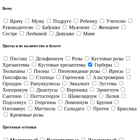
Кому
Врачу
Мужу
Подруге
Ребенку
Учителю
Руководителю
Бабушке
Мужчине
Женщине
Сестре
Любимой
Девушке
Маме
Цветы и их количество в букете
Писташ
Дельфиниум
Розы
Кустовые розы
Хризантемы
Кустовые хризантемы
Герберы
Тюльпаны
Пионы
Пионовидные розы
Ирисы
Гипсофилы
Статица
Гортензия
Альстромерии
Орхидеи
Ранункулюсы
Эвкалипт
Эустома
Хиперикум
Диантусы
Вероника
Эрингиум
Сантини
Питтоспорум
Шамелациум
Лилия
Подсолнух
Георгины
Лимониум
Бруния
Озотамнус
Маттиола
Салидаго
Протея
Брассика
Кремовые розы
Цветовые оттенки