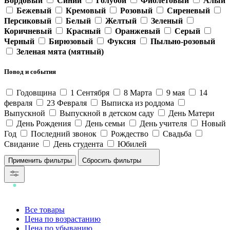
Бордовый
Синий
Голубой
Фиолетовый
Алый
Бежевый
Кремовый
Розовый
Сиреневый
Персиковый
Белый
Желтый
Зеленый
Коричневый
Красный
Оранжевый
Серый
Черный
Бирюзовый
Фуксия
Пыльно-розовый
Зеленая мята (мятный)
Повод и события
Годовщина
1 Сентября
8 Марта
9 мая
14
февраля
23 Февраля
Выписка из роддома
Выпускной
Выпускной в детском саду
День Матери
День Рождения
День семьи
День учителя
Новый
Год
Последний звонок
Рождество
Свадьба
Свидание
День студента
Юбилей
Сбросить фильтры
Все товары
Цена по возрастанию
Цена по убыванию