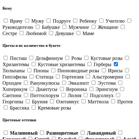
Кому
Врачу
Мужу
Подруге
Ребенку
Учителю
Руководителю
Бабушке
Мужчине
Женщине
Сестре
Любимой
Девушке
Маме
Цветы и их количество в букете
Писташ
Дельфиниум
Розы
Кустовые розы
Хризантемы
Кустовые хризантемы
Герберы
Тюльпаны
Пионы
Пионовидные розы
Ирисы
Гипсофилы
Статица
Гортензия
Альстромерии
Орхидеи
Ранункулюсы
Эвкалипт
Эустома
Хиперикум
Диантусы
Вероника
Эрингиум
Сантини
Питтоспорум
Лилия
Подсолнух
Георгины
Бруния
Озотамнус
Маттиола
Протея
Брассика
Кремовые розы
Цветовые оттенки
Малиновый
Разноцветные
Лавандовый