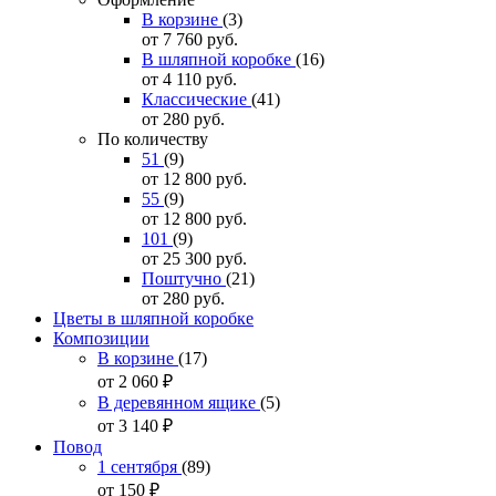
В корзине
(3)
от 7 760
руб.
В шляпной коробке
(16)
от 4 110
руб.
Классические
(41)
от 280
руб.
По количеству
51
(9)
от 12 800
руб.
55
(9)
от 12 800
руб.
101
(9)
от 25 300
руб.
Поштучно
(21)
от 280
руб.
Цветы в шляпной коробке
Композиции
В корзине
(17)
от 2 060
₽
В деревянном ящике
(5)
от 3 140
₽
Повод
1 сентября
(89)
от 150
₽