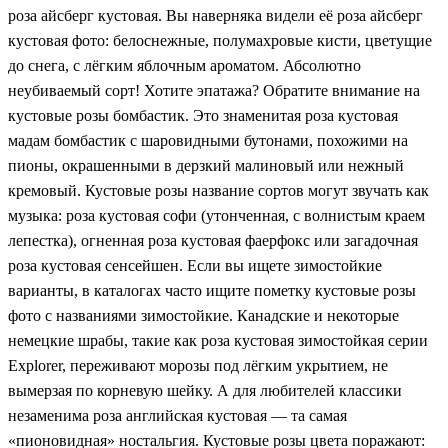
роза айсберг кустовая. Вы наверняка видели её роза айсберг
кустовая фото: белоснежные, полумахровые кисти, цветущие
до снега, с лёгким яблочным ароматом. Абсолютно
неубиваемый сорт! Хотите эпатажа? Обратите внимание на
кустовые розы бомбастик. Это знаменитая роза кустовая
мадам бомбастик с шаровидными бутонами, похожими на
пионы, окрашенными в дерзкий малиновый или нежный
кремовый. Кустовые розы название сортов могут звучать как
музыка: роза кустовая софи (утонченная, с волнистым краем
лепестка), огненная роза кустовая фаерфокс или загадочная
роза кустовая сенсейшен. Если вы ищете зимостойкие
варианты, в каталогах часто ищите пометку кустовые розы
фото с названиями зимостойкие. Канадские и некоторые
немецкие шрабы, такие как роза кустовая зимостойкая серии
Explorer, переживают морозы под лёгким укрытием, не
вымерзая по корневую шейку. А для любителей классики
незаменима роза английская кустовая — та самая
«пионовидная» ностальгия. Кустовые розы цвета поражают: