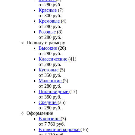
от 280
руб.
Красные
(7)
от 300
руб.
Кремовые
(4)
от 280
руб.
Розовые
(8)
от 280
руб.
По виду и размеру
Высокие
(26)
от 280
руб.
Классические
(41)
от 280
руб.
Кустовые
(5)
от 350
руб.
Маленькие
(5)
от 280
руб.
Пионовидные
(17)
от 350
руб.
Средние
(35)
от 280
руб.
Оформление
В корзине
(3)
от 7 760
руб.
В шляпной коробке
(16)
от 4 110
руб.