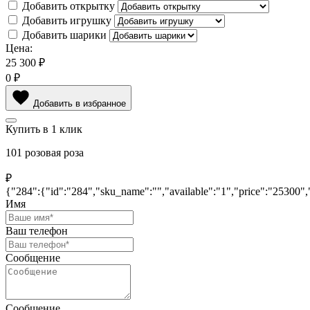
Добавить открытку
Добавить игрушку
Добавить шарики
Цена:
25 300
₽
0
₽
Добавить в избранное
Купить в 1 клик
101 розовая роза
₽
{"284":{"id":"284","sku_name":"","available":"1","price":"25300
Имя
Ваш телефон
Сообщение
Сообщение