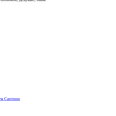
ум
Сантини