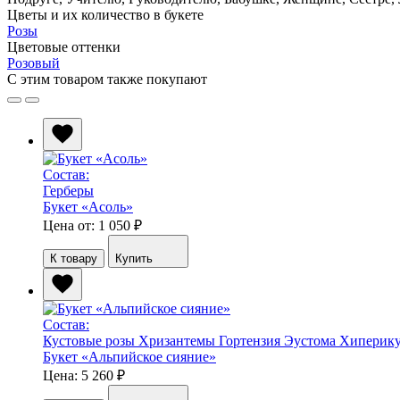
Цветы и их количество в букете
Розы
Цветовые оттенки
Розовый
С этим товаром также покупают
Состав:
Герберы
Букет «Асоль»
Цена от: 1 050
₽
К товару
Купить
Состав:
Кустовые розы
Хризантемы
Гортензия
Эустома
Хиперик
Букет «Альпийское сияние»
Цена: 5 260
₽