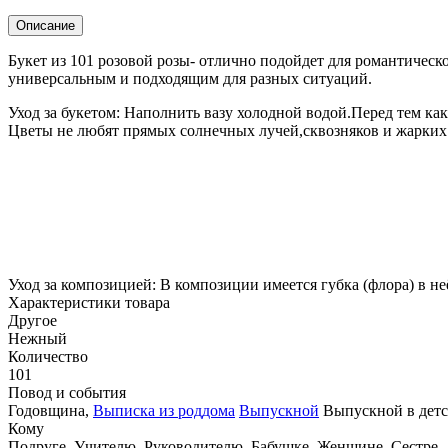
Описание
Букет из 101 розовой розы- отлично подойдет для романтическо
универсальным и подходящим для разных ситуаций.
Уход за букетом: Наполнить вазу холодной водой.Перед тем как 
Цветы не любят прямых солнечных лучей,сквозняков и жарки
Уход за композицией: В композиции имеется губка (флора) в н
Характеристики товара
Другое
Нежный
Количество
101
Повод и события
Годовщина
,
Выписка из роддома
Выпускной
Выпускной в детс
Кому
Подруге
,
Учителю
,
Руководителю
,
Бабушке
,
Женщине
,
Сестре
,