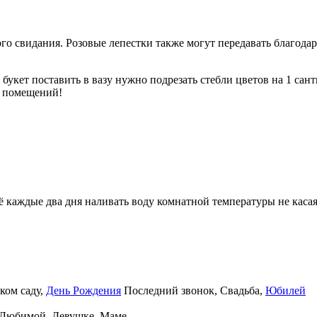
го свидания. Розовые лепестки также могут передавать благодар
букет поставить в вазу нужно подрезать стебли цветов на 1 сант
х помещений!
её каждые два дня наливать воду комнатной температуры не каса
ком саду
,
День Рождения
Последний звонок
,
Свадьба
,
Юбилей
Любимой
,
Девушке
,
Маме