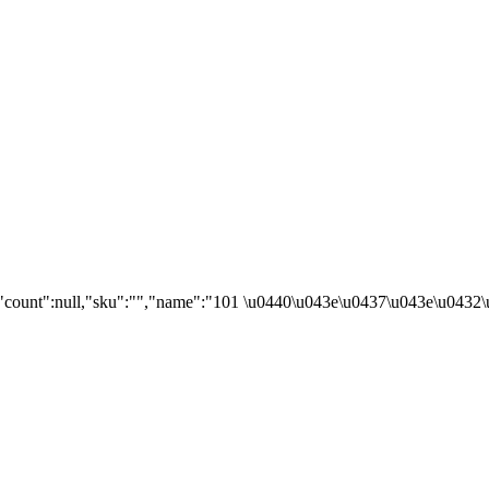
","count":null,"sku":"","name":"101 \u0440\u043e\u0437\u043e\u043