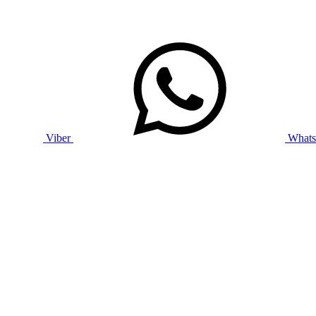
Viber
What