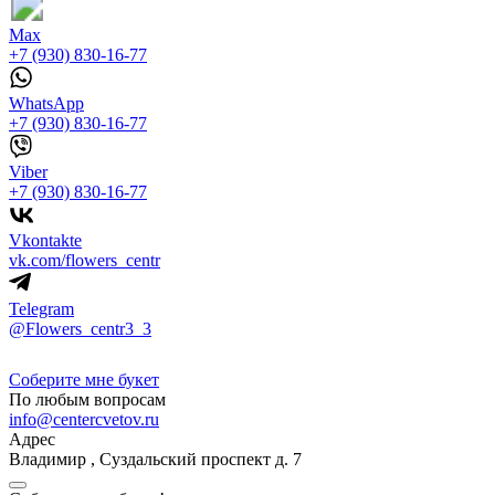
Max
+7 (930) 830-16-77
WhatsApp
+7 (930) 830-16-77
Viber
+7 (930) 830-16-77
Vkontakte
vk.com/flowers_centr
Telegram
@Flowers_centr3_3
Соберите мне букет
По любым вопросам
info@centercvetov.ru
Адрес
Владимир
,
Суздальский проспект д. 7