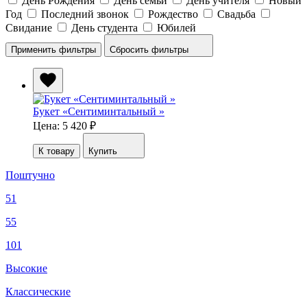
День Рождения
День семьи
День учителя
Новый
Год
Последний звонок
Рождество
Свадьба
Свидание
День студента
Юбилей
Сбросить фильтры
Букет «Сентиминтальный »
Цена: 5 420
₽
К товару
Купить
Поштучно
51
55
101
Высокие
Классические