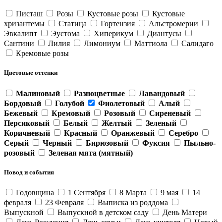
Писташ
Розы
Кустовые розы
Кустовые
хризантемы
Статица
Гортензия
Альстромерии
Эвкалипт
Эустома
Хиперикум
Диантусы
Сантини
Лилия
Лимониум
Маттиола
Салидаго
Кремовые розы
Цветовые оттенки
Малиновый
Разноцветные
Лавандовый
Бордовый
Голубой
Фиолетовый
Алый
Бежевый
Кремовый
Розовый
Сиреневый
Персиковый
Белый
Желтый
Зеленый
Коричневый
Красный
Оранжевый
Серебро
Серый
Черный
Бирюзовый
Фуксия
Пыльно-
розовый
Зеленая мята (мятный)
Повод и события
Годовщина
1 Сентября
8 Марта
9 мая
14
февраля
23 Февраля
Выписка из роддома
Выпускной
Выпускной в детском саду
День Матери