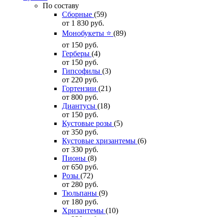
По составу
Сборные
(59)
от 1 830
руб.
Монобукеты ⭐
(89)
от 150
руб.
Герберы
(4)
от 150
руб.
Гипсофилы
(3)
от 220
руб.
Гортензии
(21)
от 800
руб.
Диантусы
(18)
от 150
руб.
Кустовые розы
(5)
от 350
руб.
Кустовые хризантемы
(6)
от 330
руб.
Пионы
(8)
от 650
руб.
Розы
(72)
от 280
руб.
Тюльпаны
(9)
от 180
руб.
Хризантемы
(10)