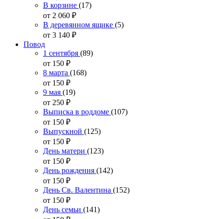
В корзине
(17)
от 2 060
₽
В деревянном ящике
(5)
от 3 140
₽
Повод
1 сентября
(89)
от 150
₽
8 марта
(168)
от 150
₽
9 мая
(19)
от 250
₽
Выписка в роддоме
(107)
от 150
₽
Выпускной
(125)
от 150
₽
День матери
(123)
от 150
₽
День рождения
(142)
от 150
₽
День Св. Валентина
(152)
от 150
₽
День семьи
(141)