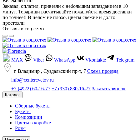
Велеколептно
Заказал, оплатил, привезли с небольшим запазданием в 10
минут. Товарищи расчитывайте пожалуйста время доставки
по точнее!! В целом не плохо, цветы свежие и долго
простояли
Отзывы в соц.сетях
MAX
Viber
WhatsApp
Vkontakte
Telegram
г. Владимир , Суздальский пр-т, 7
Cхема проезда
info@centercvetov.ru
+7 (4922) 60-16-77
+7 (930) 830-16-77
Заказать звонок
Каталог
Сборные букеты
Букеты
Композиции
Цветы в коробке
Розы
Популярное