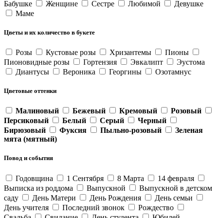
Бабушке
Женщине
Сестре
Любимой
Девушке
Маме
Цветы и их количество в букете
Розы
Кустовые розы
Хризантемы
Пионы
Пионовидные розы
Гортензия
Эвкалипт
Эустома
Диантусы
Вероника
Георгины
Озотамнус
Цветовые оттенки
Малиновый
Бежевый
Кремовый
Розовый
Персиковый
Белый
Серый
Черный
Бирюзовый
Фуксия
Пыльно-розовый
Зеленая
мята (мятный)
Повод и события
Годовщина
1 Сентября
8 Марта
14 февраля
Выписка из роддома
Выпускной
Выпускной в детском
саду
День Матери
День Рождения
День семьи
День учителя
Последний звонок
Рождество
Свадьба
Свидание
День студента
Юбилей